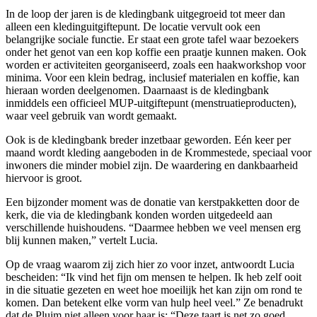
In de loop der jaren is de kledingbank uitgegroeid tot meer dan
alleen een kledinguitgiftepunt. De locatie vervult ook een
belangrijke sociale functie. Er staat een grote tafel waar bezoekers
onder het genot van een kop koffie een praatje kunnen maken. Ook
worden er activiteiten georganiseerd, zoals een haakworkshop voor
minima. Voor een klein bedrag, inclusief materialen en koffie, kan
hieraan worden deelgenomen. Daarnaast is de kledingbank
inmiddels een officieel MUP‑uitgiftepunt (menstruatieproducten),
waar veel gebruik van wordt gemaakt.
Ook is de kledingbank breder inzetbaar geworden. Eén keer per
maand wordt kleding aangeboden in de Krommestede, speciaal voor
inwoners die minder mobiel zijn. De waardering en dankbaarheid
hiervoor is groot.
Een bijzonder moment was de donatie van kerstpakketten door de
kerk, die via de kledingbank konden worden uitgedeeld aan
verschillende huishoudens. “Daarmee hebben we veel mensen erg
blij kunnen maken,” vertelt Lucia.
Op de vraag waarom zij zich hier zo voor inzet, antwoordt Lucia
bescheiden: “Ik vind het fijn om mensen te helpen. Ik heb zelf ooit
in die situatie gezeten en weet hoe moeilijk het kan zijn om rond te
komen. Dan betekent elke vorm van hulp heel veel.” Ze benadrukt
dat de Pluim niet alleen voor haar is: “Deze taart is net zo goed