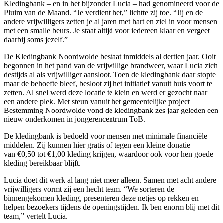
Kledingbank – en in het bijzonder Lucia – had genomineerd voor de
Pluim van de Maand. “Je verdient het,” lichtte zij toe. “Jij en de
andere vrijwilligers zetten je al jaren met hart en ziel in voor mensen
met een smalle beurs. Je staat altijd voor iedereen klaar en vergeet
daarbij soms jezelf.”
De Kledingbank Noordwolde bestaat inmiddels al dertien jaar. Ooit
begonnen in het pand van de vrijwillige brandweer, waar Lucia zich
destijds al als vrijwilliger aansloot. Toen de kledingbank daar stopte
maar de behoefte bleef, besloot zij het initiatief vanuit huis voort te
zetten. Al snel werd deze locatie te klein en werd er gezocht naar
een andere plek. Met steun vanuit het gemeentelijke project
Bestemming Noordwolde vond de kledingbank zes jaar geleden een
nieuw onderkomen in jongerencentrum ToB.
De kledingbank is bedoeld voor mensen met minimale financiële
middelen. Zij kunnen hier gratis of tegen een kleine donatie
van €0,50 tot €1,00 kleding krijgen, waardoor ook voor hen goede
kleding bereikbaar blijft.
Lucia doet dit werk al lang niet meer alleen. Samen met acht andere
vrijwilligers vormt zij een hecht team. “We sorteren de
binnengekomen kleding, presenteren deze netjes op rekken en
helpen bezoekers tijdens de openingstijden. Ik ben enorm blij met dit
team,” vertelt Lucia.