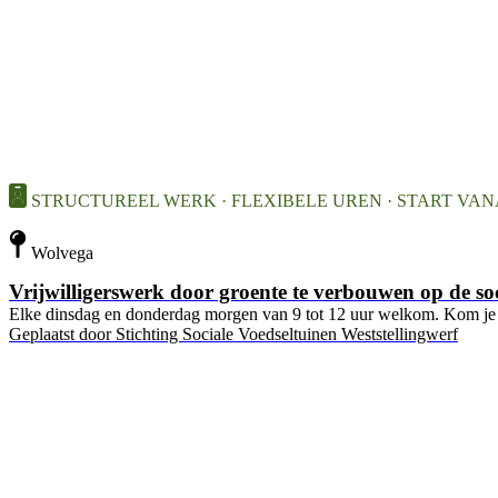
STRUCTUREEL WERK · FLEXIBELE UREN · START VANAF
Wolvega
Vrijwilligerswerk door groente te verbouwen op de soc
Elke dinsdag en donderdag morgen van 9 tot 12 uur welkom. Kom je
Geplaatst door
Stichting Sociale Voedseltuinen Weststellingwerf