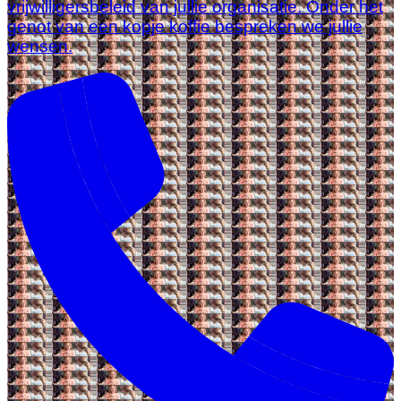
vrijwilligersbeleid van jullie organisatie. Onder het
genot van een kopje koffie bespreken we jullie
wensen.