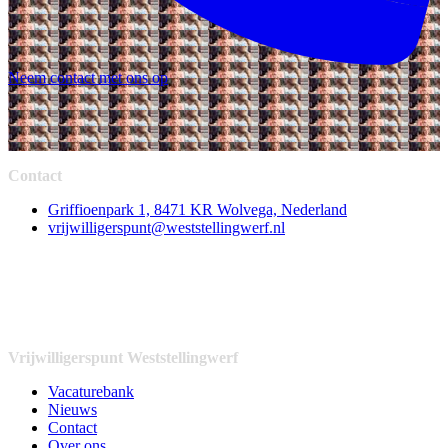
Neem contact met ons op
Contact
Griffioenpark 1, 8471 KR Wolvega, Nederland
vrijwilligerspunt@weststellingwerf.nl
Vrijwilligerspunt Weststellingwerf
Vacaturebank
Nieuws
Contact
Over ons