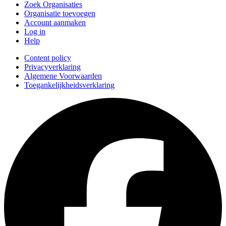
Zoek Organisaties
Organisatie toevoegen
Account aanmaken
Log in
Help
Content policy
Privacyverklaring
Algemene Voorwaarden
Toegankelijkheidsverklaring