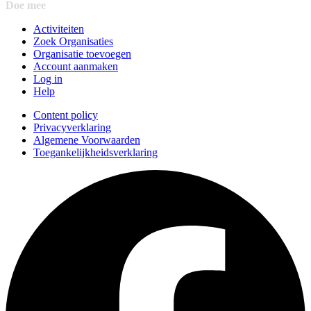
Doe mee
Activiteiten
Zoek Organisaties
Organisatie toevoegen
Account aanmaken
Log in
Help
Content policy
Privacyverklaring
Algemene Voorwaarden
Toegankelijkheidsverklaring