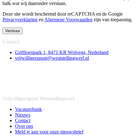
balk wat wij daaronder verstaan.
Deze site wordt beschermd door reCAPTCHA en de Google
Privacyverklaring
en
Algemene Voorwaarden
zijn van toepassing
.
Verstuur
Contact
Griffioenpark 1, 8471 KR Wolvega, Nederland
vrijwilligerspunt@weststellingwerf.nl
Vrijwilligerspunt Weststellingwerf
Vacaturebank
Nieuws
Contact
Over ons
Meld je aan voor onze nieuwsbrief