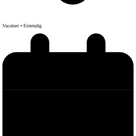
Vacature
• Eenmalig