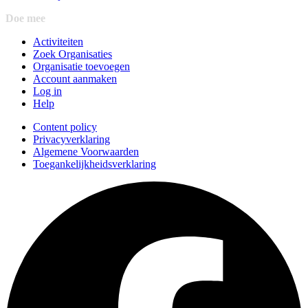
Doe mee
Activiteiten
Zoek Organisaties
Organisatie toevoegen
Account aanmaken
Log in
Help
Content policy
Privacyverklaring
Algemene Voorwaarden
Toegankelijkheidsverklaring