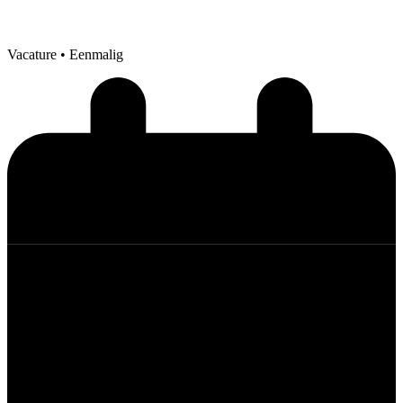
Vacature
• Eenmalig