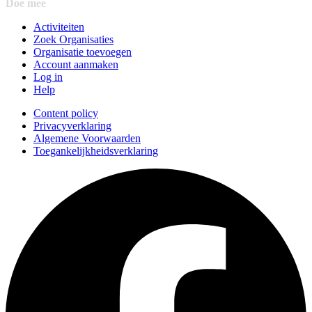
Doe mee
Activiteiten
Zoek Organisaties
Organisatie toevoegen
Account aanmaken
Log in
Help
Content policy
Privacyverklaring
Algemene Voorwaarden
Toegankelijkheidsverklaring