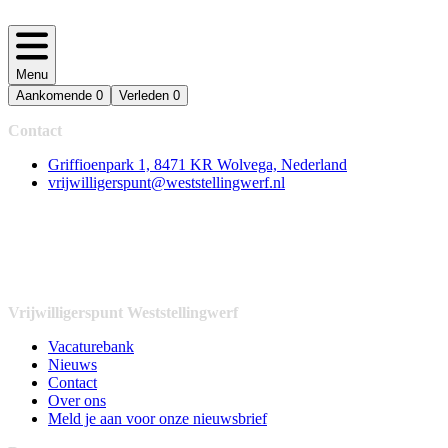
Menu
Aankomende
0
Verleden
0
Contact
Griffioenpark 1, 8471 KR Wolvega, Nederland
vrijwilligerspunt@weststellingwerf.nl
Vrijwilligerspunt Weststellingwerf
Vacaturebank
Nieuws
Contact
Over ons
Meld je aan voor onze nieuwsbrief