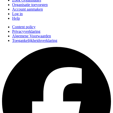
Zoek Organisaties
Organisatie toevoegen
Account aanmaken
Log in
Help
Content policy
Privacyverklaring
Algemene Voorwaarden
Toegankelijkheidsverklaring