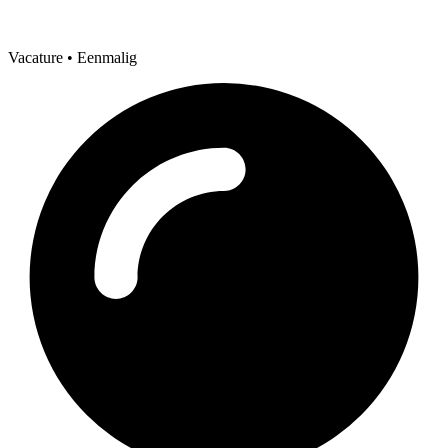
Vacature
• Eenmalig