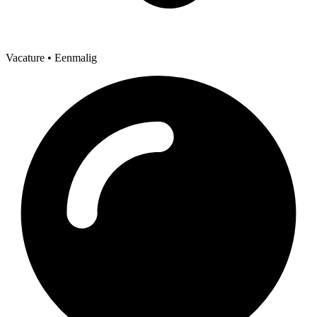
Vacature
• Eenmalig