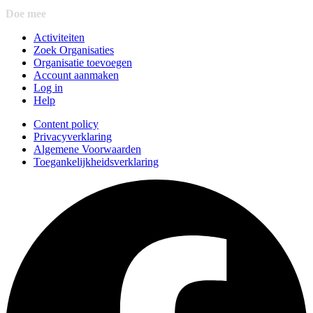
Doe mee
Activiteiten
Zoek Organisaties
Organisatie toevoegen
Account aanmaken
Log in
Help
Content policy
Privacyverklaring
Algemene Voorwaarden
Toegankelijkheidsverklaring