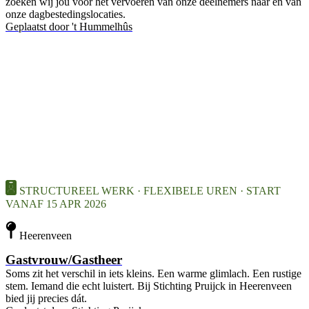
zoeken wij jou voor het vervoeren van onze deelnemers naar en van
onze dagbestedingslocaties.
Geplaatst door
't Hummelhûs
STRUCTUREEL WERK · FLEXIBELE UREN · START
VANAF 15 APR 2026
Heerenveen
Gastvrouw/Gastheer
Soms zit het verschil in iets kleins. Een warme glimlach. Een rustige
stem. Iemand die echt luistert. Bij Stichting Pruijck in Heerenveen
bied jij precies dát.