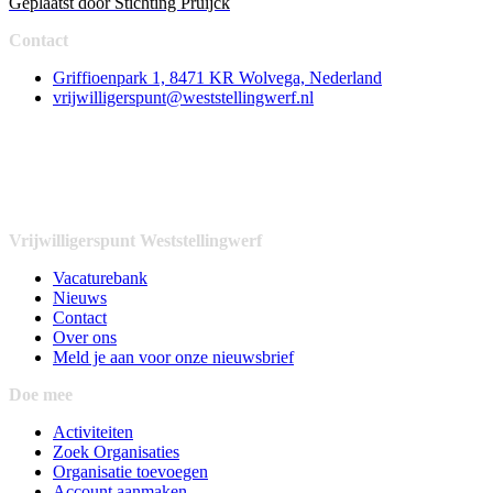
Geplaatst door
Stichting Pruijck
Contact
Griffioenpark 1, 8471 KR Wolvega, Nederland
vrijwilligerspunt@weststellingwerf.nl
Vrijwilligerspunt Weststellingwerf
Vacaturebank
Nieuws
Contact
Over ons
Meld je aan voor onze nieuwsbrief
Doe mee
Activiteiten
Zoek Organisaties
Organisatie toevoegen
Account aanmaken