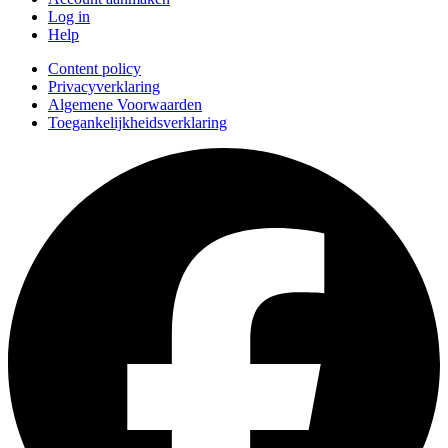
Log in
Help
Content policy
Privacyverklaring
Algemene Voorwaarden
Toegankelijkheidsverklaring