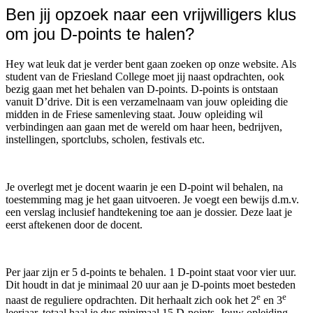
Ben jij opzoek naar een vrijwilligers klus
om jou D-points te halen?
Hey wat leuk dat je verder bent gaan zoeken op onze website. Als
student van de Friesland College moet jij naast opdrachten, ook
bezig gaan met het behalen van D-points. D-points is ontstaan
vanuit D’drive. Dit is een verzamelnaam van jouw opleiding die
midden in de Friese samenleving staat. Jouw opleiding wil
verbindingen aan gaan met de wereld om haar heen, bedrijven,
instellingen, sportclubs, scholen, festivals etc.
Je overlegt met je docent waarin je een D-point wil behalen, na
toestemming mag je het gaan uitvoeren. Je voegt een bewijs d.m.v.
een verslag inclusief handtekening toe aan je dossier. Deze laat je
eerst aftekenen door de docent.
Per jaar zijn er 5 d-points te behalen. 1 D-point staat voor vier uur.
Dit houdt in dat je minimaal 20 uur aan je D-points moet besteden
e
e
naast de reguliere opdrachten. Dit herhaalt zich ook het 2
en 3
leerjaar, totaal haal je dus minimaal 15 D-points. Jouw opleiding