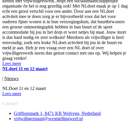
kennis met vrijwilligerswerk, helpt een sociaalmaatschappelijke
organisatie én het is nog gezellig ook! Met NLdoet maak je op 1 dag
echt een groot verschil voor een ander. Door aan een NLdoet
activiteit mee te doen zorg je er bijvoorbeeld voor dat het voor
ouderen fijner wonen is in hun verzorgingshuis, dat buurtbewoners
een groene ontmoetingsplek hebben in hun buurt of de sport
accommodatie bij jou in het dorp er weer netjes bij staat. Jouw inzet
is dus hard nodig en zeer welkom! Meedoen als vrijwilliger is heel
eenvoudig; zoek een leuke NLdoet activiteit bij jou in de buurt en
meld je aan. Heb je een vraag over een NL doet of over
vrijwilligerswerk neem dan gerust contact met ons op. Wij helpen je
graag verder!
Lees meer
NLdoet 11 en 12 maart
|
Nieuws
NLDoet 11 en 12 maart
Lees meer
Contact
Griffioenpark 1, 8471 KR Wolvega, Nederland
vrijwilligerspunt@weststellingwerf.nl