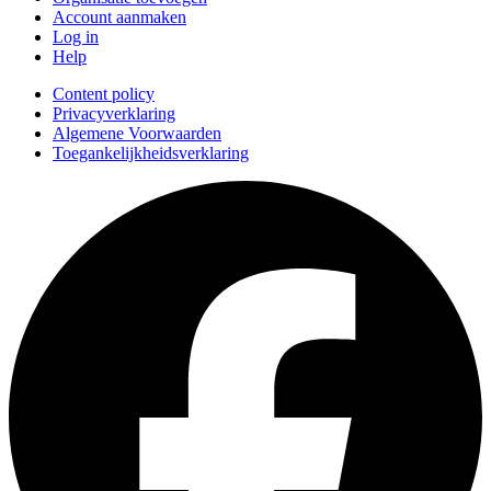
Account aanmaken
Log in
Help
Content policy
Privacyverklaring
Algemene Voorwaarden
Toegankelijkheidsverklaring