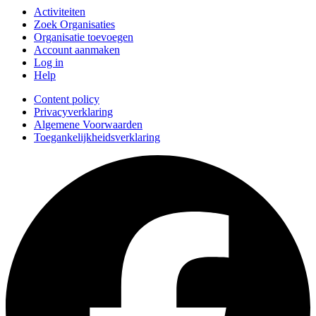
Activiteiten
Zoek Organisaties
Organisatie toevoegen
Account aanmaken
Log in
Help
Content policy
Privacyverklaring
Algemene Voorwaarden
Toegankelijkheidsverklaring