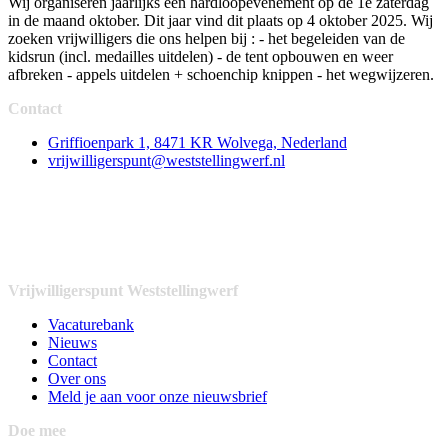
Wij organiseren jaarlijks een hardloopevenement op de 1e zaterdag
in de maand oktober. Dit jaar vind dit plaats op 4 oktober 2025. Wij
zoeken vrijwilligers die ons helpen bij : - het begeleiden van de
kidsrun (incl. medailles uitdelen) - de tent opbouwen en weer
afbreken - appels uitdelen + schoenchip knippen - het wegwijzeren.
Contact
Griffioenpark 1, 8471 KR Wolvega, Nederland
vrijwilligerspunt@weststellingwerf.nl
Vrijwilligerspunt Weststellingwerf
Vacaturebank
Nieuws
Contact
Over ons
Meld je aan voor onze nieuwsbrief
Doe mee