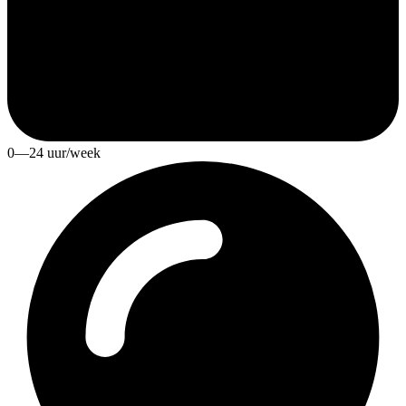
0—24 uur/week