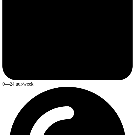
0—24 uur/week