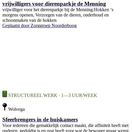
vrijwilligers voor dierenparkje de Menning
vrijwilliger voor het dierenparkje bij de Menning:Hokken ‘s
morgens openen, Verzorgen van de dieren, onderhoud en
schoonmaken van de hokken
Geplaatst door
Zorggroep Noorderboog
STRUCTUREEL WERK · 1—3 UUR/WEEK
Wolvega
Sfeerbrengers in de huiskamers
Voor iedereen die gemakkelijk contact maakt, die affiniteit heeft met
ouderen, geduldig is en oog heeft voor wat de bewoner graag wenst.